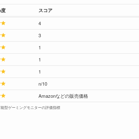
め度
スコア
4
3
1
1
1
n/10
Amazonなどの販売価格
/万能型ゲーミングモニターの評価指標