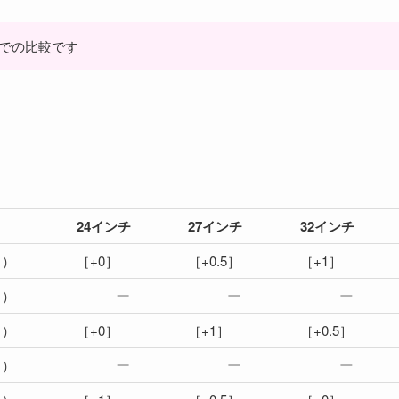
)の中での比較です
24インチ
27インチ
32インチ
1）
［+0］
［+0.5］
［+1］
1）
1）
［+0］
［+1］
［+0.5］
1）