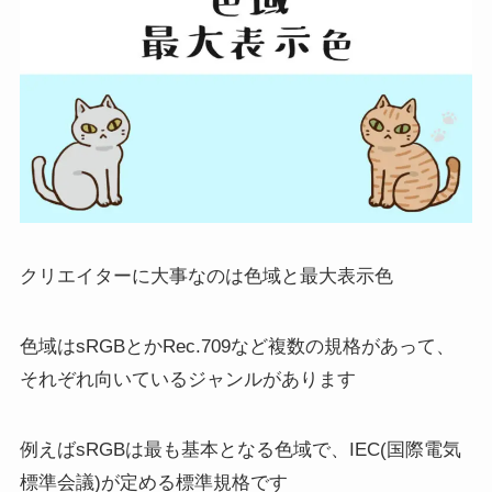
クリエイターに大事なのは色域と最大表示色
色域は
sRGB
とか
Rec.709
など複数の規格があって、
それぞれ向いているジャンルがあります
例えば
sRGBは最も基本となる色域
で、IEC(国際電気
標準会議)が定める標準規格です