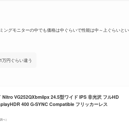
評価
加点要素
4/10
オーバークロック
3/10
なし
ゲーミングモニターの中でも価格は中ぐらいで性能は中～上ぐらいとい
2/10
残像・逆残像
1/10
輝度・残像・逆残像
1万円ぐらい違う
+α（加点）
390Hz［+0.5］
280Hz［+0.5］
tro VG252QXbmiipx 24.5型ワイド IPS 非光沢 フルHD
165～170Hz［+0.5］
DisplayHDR 400 G-SYNC Compatible フリッカーレス
75Hz［+0］
on調べ）
+α（加点）