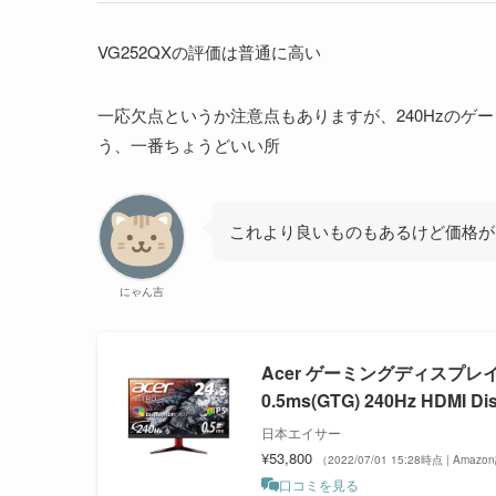
項目
VG252QXの評価は普通に高い
リフレッシュレート
画面サイズ
一応欠点というか注意点もありますが、240Hzの
う、一番ちょうどいい所
応答速度
黒挿入
これより良いものもあるけど価格が
リフレッシュレート
点数
にゃん吉
360Hz
4
240Hz
3
Acer ゲーミングディスプレイ Ni
144Hz
2
0.5ms(GTG) 240Hz HDMI 
60Hz
1
日本エイサー
¥53,800
（2022/07/01 15:28時点 | Amaz
口コミを見る
サイズ
点数