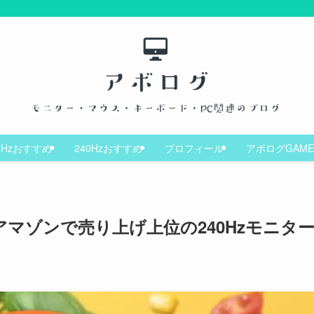
4Hzおすすめ
240Hzおすすめ
プロフィール
アボログGAME
2QX】アマゾンで売り上げ上位の240Hzモニタ